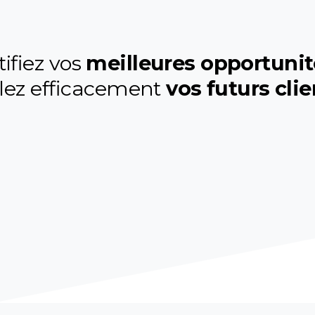
ifiez vos
meilleures opportunit
blez efficacement
vos futurs clie