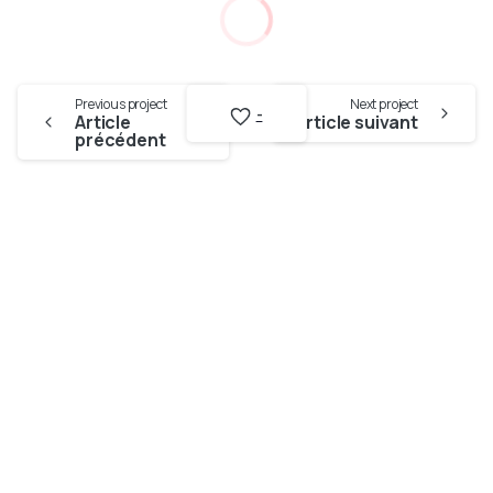
Continue
Previous project
Next project
Reading
-
Article
Article suivant
précédent