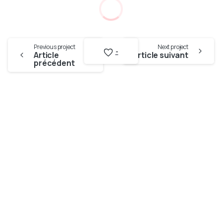
Continue
Previous project
Next project
Reading
-
Article
Article suivant
précédent